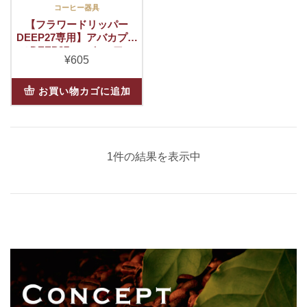
コーヒー器具
【フラワードリッパー
DEEP27専用】アバカプラ
スDEEP27 コーヒーフィ
¥
605
ルター〈1杯用〉100枚入
お買い物カゴに追加
1件の結果を表示中