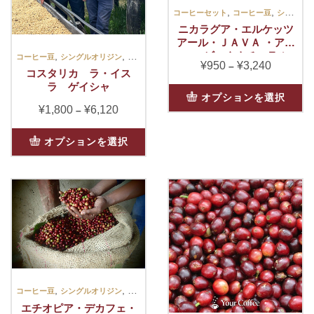
ン
リ
,
,
コーヒーセット
コーヒー豆
シングルオリジン
が
エ
ニカラグア・エルケッツ
あ
ー
アール・ＪＡＶＡ ・アナ
り
,
,
エロビックナチュラル
シ
コーヒー豆
シングルオリジン
スイート
ま
¥
950
¥
3,240
価
–
ョ
コスタリカ ラ・イス
す
格
ラ ゲイシャ
ン
こ
オ
帯:
オプションを選択
が
の
プ
¥
1,800
¥
6,120
価
–
¥950
あ
商
シ
格
–
り
こ
品
ョ
帯:
オプションを選択
¥3,240
ま
の
に
ン
¥1,800
す。
商
は
は
–
オ
品
複
商
¥6,120
プ
に
数
品
シ
は
の
ペ
ョ
複
バ
ー
ン
数
リ
ジ
は
の
エ
か
商
バ
ー
ら
品
リ
,
,
シ
コーヒー豆
シングルオリジン
スイート
選
ペ
エ
ョ
エチオピア・デカフェ・
択