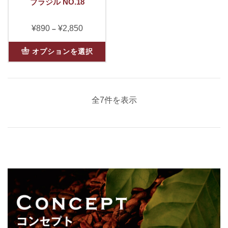
か
ョ
択
ブラジル NO.18
あ
ら
ン
で
り
選
が
き
ま
¥
890
¥
2,850
価
–
択
あ
ま
す。
格
で
り
す
こ
オ
帯:
オプションを選択
き
ま
の
プ
¥890
ま
す
商
シ
–
す
オ
品
ョ
¥2,850
プ
に
ン
新
全7件を表示
シ
は
は
ョ
複
商
し
ン
数
品
は
い
の
ペ
商
バ
ー
順
品
リ
ジ
ペ
エ
か
ー
ー
ら
ジ
シ
選
か
ョ
択
ら
ン
で
選
が
き