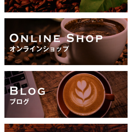
択
あ
ま
で
り
す
き
ま
ま
す。
す
オ
プ
シ
ョ
ン
は
商
品
ペ
ー
ジ
か
ら
選
択
で