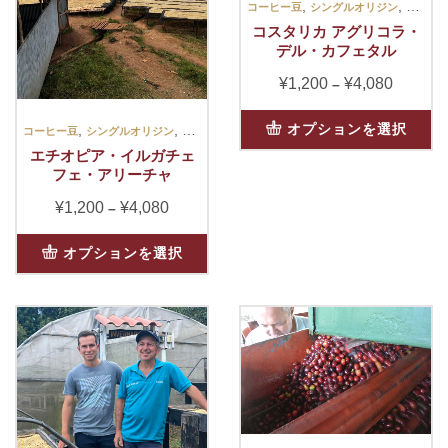
,
,
コーヒー豆
シングルオリジン
スイー
コスタリカ アグリコラ・
デル・カフェタル
¥
1,200
¥
4,080
価
–
格
こ
帯:
オプションを選択
,
,
コーヒー豆
シングルオリジン
スイート
の
¥1,200
エチオピア・イルガチェ
商
–
フェ・アリーチャ
品
¥4,080
¥
1,200
¥
4,080
価
に
–
格
は
こ
帯:
複
オプションを選択
の
¥1,200
数
商
–
の
品
¥4,080
バ
に
リ
は
エ
複
ー
数
シ
の
ョ
バ