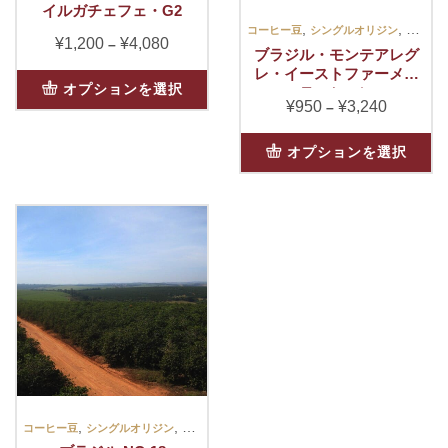
ー
ー
イルガチェフェ・G2
ン
で
,
,
ジ
シ
コーヒー豆
シングルオリジン
スイー
が
き
¥
1,200
¥
4,080
価
–
か
ョ
ブラジル・モンテアレグ
あ
ま
格
ら
レ・イーストファーメン
ン
り
こ
す
帯:
オプションを選択
テーション
選
が
ま
の
¥
950
¥
3,240
価
–
¥1,200
択
あ
す
商
格
–
で
り
こ
オ
品
帯:
オプションを選択
¥4,080
き
ま
の
プ
に
¥950
ま
す。
商
シ
は
–
す
オ
品
ョ
複
¥3,240
プ
に
ン
数
シ
は
は
の
ョ
複
商
バ
ン
数
品
リ
は
の
ペ
エ
商
バ
ー
ー
品
リ
ジ
シ
ペ
エ
か
ョ
ー
ー
ら
ン
,
,
ジ
シ
コーヒー豆
シングルオリジン
マイルド
選
が