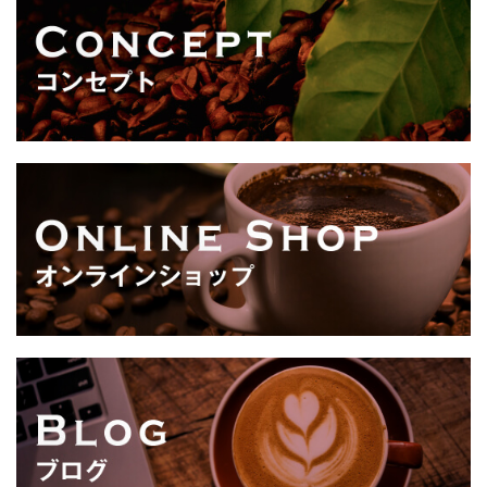
シ
ョ
ン
が
あ
り
ま
す。
オ
プ
シ
ョ
ン
は
商
品
ペ
ー
ジ
か