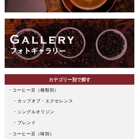
ら
選
択
で
き
ま
す
カテゴリー別で探す
コーヒー豆（種類別）
カップオブ・エクセレンス
シングルオリジン
ブレンド
コーヒー豆（味別）