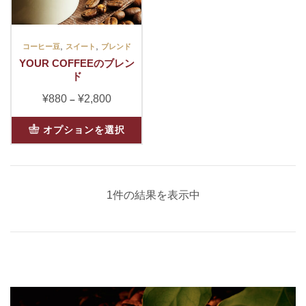
,
,
コーヒー豆
スイート
ブレンド
YOUR COFFEEのブレン
ド
¥
880
¥
2,800
価
–
格
こ
帯:
オプションを選択
の
¥880
商
–
品
¥2,800
に
1件の結果を表示中
は
複
数
の
バ
リ
エ
ー