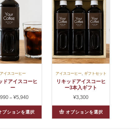
,
アイスコーヒー
アイスコーヒー
ギフトセット
ッドアイスコーヒ
リキッドアイスコーヒ
ー
ー3本入ギフト
990
¥
5,940
価
¥
3,300
–
格
こ
帯:
オプションを選択
オプションを選択
の
¥990
商
–
品
¥5,940
に