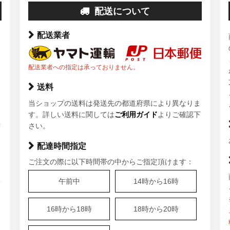
配送について
配送業者
配送業者への指定は承っておりません。
送料
当ショップの送料は発送先の都道府県により異なりま
ま
す。詳しい送料に関しては
ご利用ガイド
よりご確認下
決
さい。
配達時間指定
ご注文の際に以下時間帯の中からご指定頂けます：
、
午前中
14時から16時
安
16時から18時
18時から20時