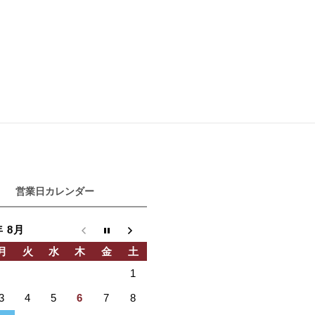
営業日カレンダー
年 8月
月
火
水
木
金
土
1
3
4
5
6
7
8