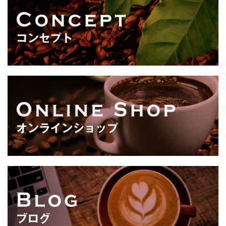
シ
ョ
ン
が
あ
り
ま
す。
オ
プ
シ
ョ
ン
は
商
品
ペ
ー
ジ
か