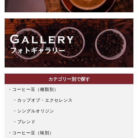
ら
選
択
で
き
ま
す
カテゴリー別で探す
コーヒー豆（種類別）
カップオブ・エクセレンス
シングルオリジン
ブレンド
コーヒー豆（味別）