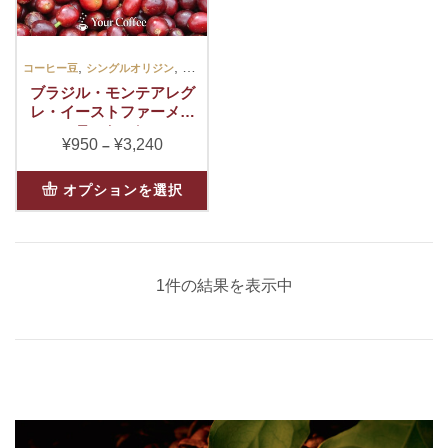
,
,
コーヒー豆
シングルオリジン
スイート
ブラジル・モンテアレグ
レ・イーストファーメン
テーション
¥
950
¥
3,240
価
–
格
こ
帯:
オプションを選択
の
¥950
商
–
品
¥3,240
に
1件の結果を表示中
は
複
数
の
バ
リ
エ
ー