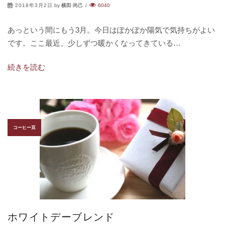
2018年3月2日
by
横田 尚己
/
6040
あっという間にもう3月。今日はぽかぽか陽気で気持ちがよい
です。ここ最近、少しずつ暖かくなってきている…
続きを読む
コーヒー豆
ホワイトデーブレンド