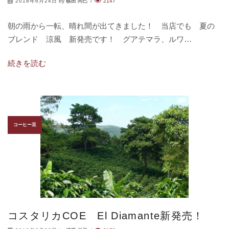
2018年6月24日
by
横田 尚己
/
2147
朝の雨から一転、晴れ間が出てきました！ 当店でも 夏の
ブレンド 涼風 新発売です！ グアテマラ、ルワ…
続きを読む
コーヒー豆
コスタリカCOE El Diamante新発売！