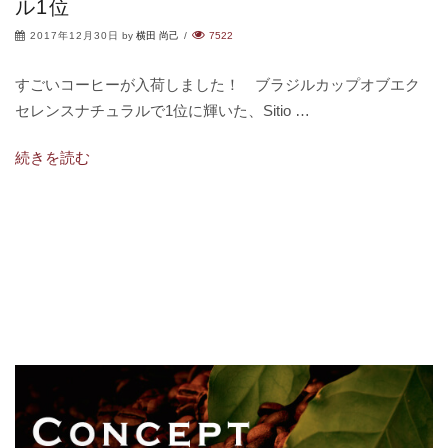
ル1位
2017年12月30日
by
横田 尚己
/
7522
すごいコーヒーが入荷しました！ ブラジルカップオブエク
セレンスナチュラルで1位に輝いた、Sitio …
続きを読む