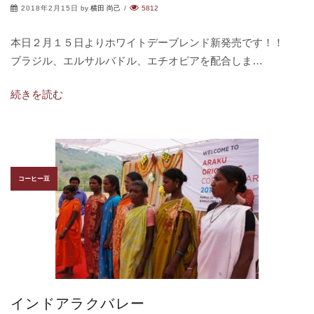
2018年2月15日
by
横田 尚己
/
5812
本日２月１５日よりホワイトデーブレンド新発売です！！
ブラジル、エルサルバドル、エチオピアを配合しま…
続きを読む
コーヒー豆
インドアラクバレー