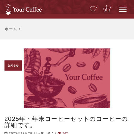
Me
0
0
ホーム
お知らせ
2025年・年末コーヒーセットのコーヒーの
詳細です。
2025年12月20日
by
横田 尚己
/
742