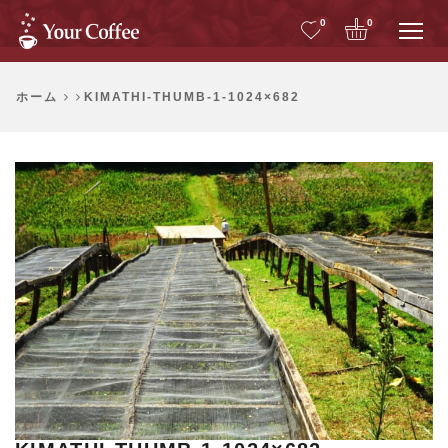
Me
0
0
ホーム
KIMATHI-THUMB-1-1024×682