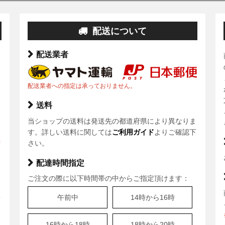
配送について
配送業者
配送業者への指定は承っておりません。
送料
当ショップの送料は発送先の都道府県により異なりま
ま
す。詳しい送料に関しては
ご利用ガイド
よりご確認下
決
さい。
配達時間指定
ご注文の際に以下時間帯の中からご指定頂けます：
、
午前中
14時から16時
安
16時から18時
18時から20時