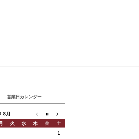
営業日カレンダー
年 8月
月
火
水
木
金
土
1