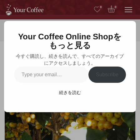
Me
0
0
ホーム
コーヒー豆
Your Coffee Online Shopを
もっと見る
今すぐ購読し、続きを読んで、すべてのアーカイブ
にアクセスしましょう。
コーヒー豆
Type
Subscribe
your
email…
続きを読む