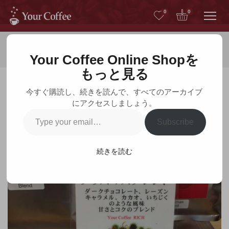
Me
0
0
ホーム
コーヒー豆
Your Coffee Online Shopを
もっと見る
今すぐ購読し、続きを読んで、すべてのアーカイブ
にアクセスしましょう。
コーヒー豆
Type
Subscribe
your
email…
続きを読む