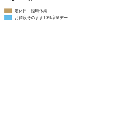
ま
す
定休日・臨時休業
お値段そのまま10%増量デー