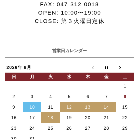
FAX:
047-312-0018
り
ま
OPEN: 10:00〜19:00
す。
CLOSE: 第３火曜日定休
オ
プ
シ
ョ
営業日カレンダー
ン
は
商
2026年 8月
品
日
月
火
水
木
金
土
ペ
1
ー
ジ
2
3
4
5
6
7
8
か
9
10
11
12
13
14
15
ら
選
16
17
18
19
20
21
22
択
で
23
24
25
26
27
28
29
き
30
31