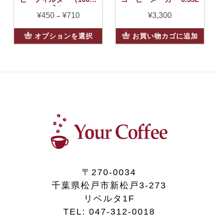
入）
¥
450
¥
710
価
¥
3,300
–
格
こ
オプションを選択
お買い物カゴに追加
帯:
の
¥450
商
–
品
¥710
に
は
複
数
の
バ
リ
エ
ー
〒270-0034
シ
ョ
千葉県松戸市新松戸3-273
ン
リベルタ1F
が
TEL:
047-312-0018
あ