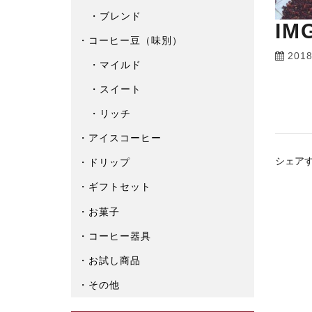
ブレンド
IM
コーヒー豆（味別）
201
マイルド
スイート
リッチ
アイスコーヒー
シェア
ドリップ
ギフトセット
お菓子
コーヒー器具
お試し商品
その他