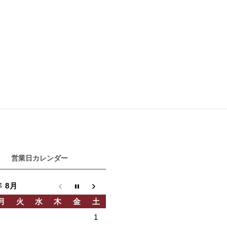
営業日カレンダー
年 8月
月
火
水
木
金
土
1