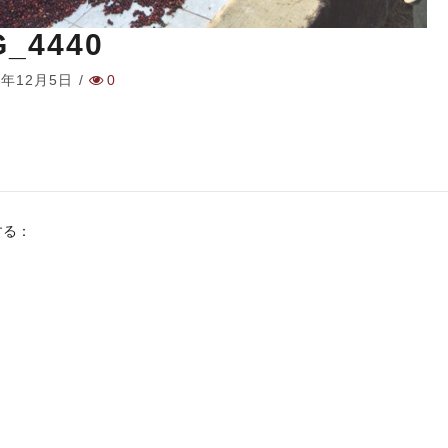
G_4440
8年12月5日
/
0
する：