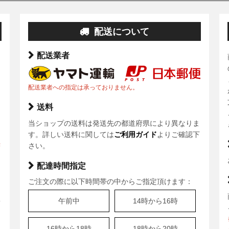
配送について
配送業者
配送業者への指定は承っておりません。
送料
当ショップの送料は発送先の都道府県により異なりま
ま
す。詳しい送料に関しては
ご利用ガイド
よりご確認下
決
さい。
配達時間指定
ご注文の際に以下時間帯の中からご指定頂けます：
、
午前中
14時から16時
安
16時から18時
18時から20時