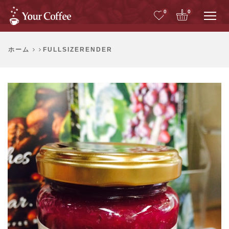
Me
0
0
ホーム
FULLSIZERENDER