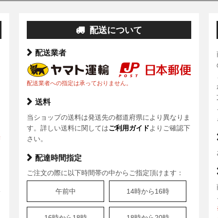
配送について
配送業者
配送業者への指定は承っておりません。
送料
当ショップの送料は発送先の都道府県により異なりま
ま
す。詳しい送料に関しては
ご利用ガイド
よりご確認下
決
さい。
配達時間指定
ご注文の際に以下時間帯の中からご指定頂けます：
、
午前中
14時から16時
安
16時から18時
18時から20時