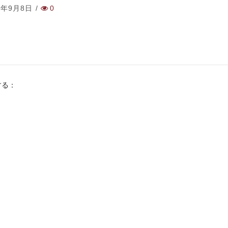
8年9月8日
/
0
する：