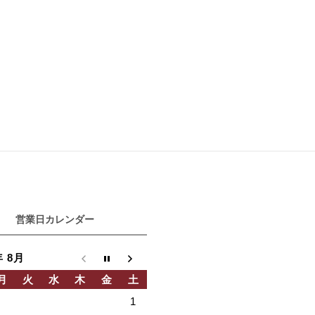
営業日カレンダー
年 8月
月
火
水
木
金
土
1