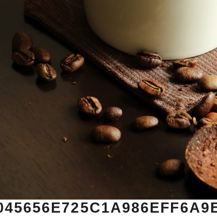
045656E725C1A986EFF6A9