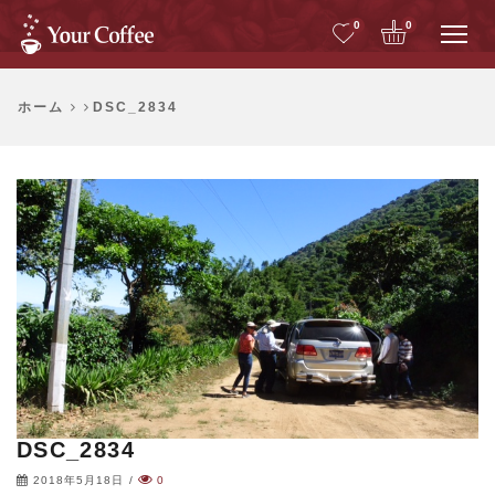
Me
0
0
ホーム
DSC_2834
DSC_2834
2018年5月18日
/
0