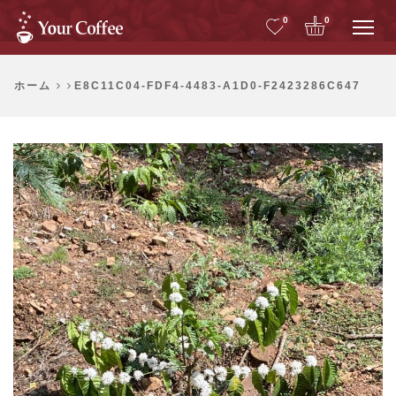
Me
0
0
ホーム
E8C11C04-FDF4-4483-A1D0-F2423286C647