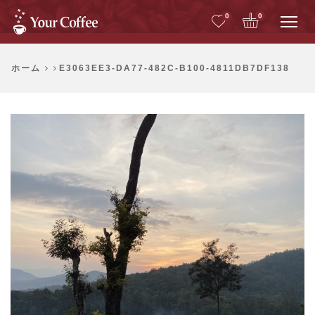
Me
0
0
ホーム
E3063EE3-DA77-482C-B100-4811DB7DF138