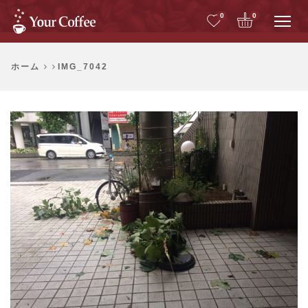
Me
0
0
ホーム
IMG_7042