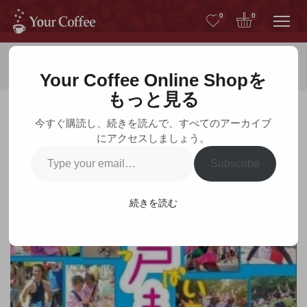
Me
0
0
ホーム
お知らせ
Your Coffee Online Shopを
もっと見る
今すぐ購読し、続きを読んで、すべてのアーカイブ
にアクセスしましょう。
お知らせ
Type
Subscribe
your
email…
続きを読む