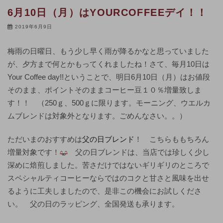
6月10日（月）はYOURCOFFEEデイ！！
2019年6月9日
梅雨の日曜日、もう少し早く雨が降るかなと思っていました
が、夕方まで何とかもってくれましたね！さて、毎月10日は
Your Coffee day!!ということで、明日6月10日（月）はお値段
そのまま、ポイントそのままコーヒー豆１０％増量致しま
す！！ （250ｇ、500ｇに限ります。モーニング、ウエルカ
ムブレンドは対象外となります。ごめんなさい。。）
ただいまのおすすめは
父の日ブレンド
！ こちらももちろん
増量対象です！
父の日ブレンドは、当店では珍しく少し
深めに焙煎しました。苦さだけではないギリギリのところで
スペシャルティコーヒーならではのコクと甘さと風味を出せ
るように工夫しましたので、是非この機会にお試しくださ
い。 父の日のラッピング、全国発送も承ります。