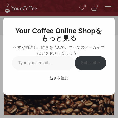
Me
0
0
ホーム
お知らせ
Your Coffee Online Shopを
もっと見る
今すぐ購読し、続きを読んで、すべてのアーカイブ
にアクセスしましょう。
お知らせ
Type
Subscribe
your
email…
続きを読む