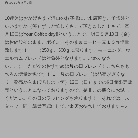
2019年5月9日
10連休はおかげさまで沢山のお客様にご来店頂き、予想外と
いいますか（笑）ずっと忙しくさせて頂きました！さて、毎
月10日はYour Coffee day!!ということで、明日５月10日（金）
はお値段そのまま、ポイントそのままコーヒー豆１０％増量
致します！！ （250ｇ、500ｇに限ります。モーニング、ウ
エルカムブレンドは対象外となります。ごめんなさ
い。。） ただ今のおすすめは
母の日ブレンド
！こちらもも
ちろん増量対象です！
母の日ブレンドは発売が遅くな
り、発売からまぼろしの（笑）12日（日）までの6日間限定販
売ということになっておりますので、是非この機会にお試し
ください。母の日のラッピングも承ります！ それでは、ス
タッフ一同、準備万端にしてご来店お待ちしております～♪