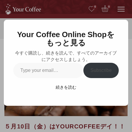
Me
0
0
ホーム
お知らせ
Your Coffee Online Shopを
もっと見る
今すぐ購読し、続きを読んで、すべてのアーカイブ
にアクセスしましょう。
お知らせ
Type
Subscribe
your
email…
続きを読む
５月10日（金）はYOURCOFFEEデイ！！