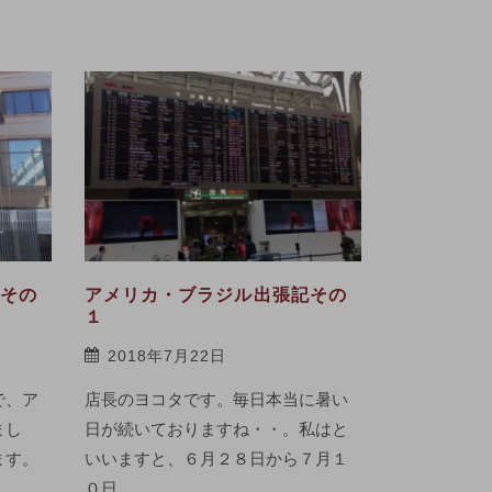
Your Cof
2018年4
先月から空
つ作成して
てきました
に。 当…
その
アメリカ・ブラジル出張記その
１
続きを読む
2018年7月22日
で、ア
店長のヨコタです。毎日本当に暑い
まし
日が続いておりますね・・。私はと
ます。
いいますと、６月２８日から７月１
０日…