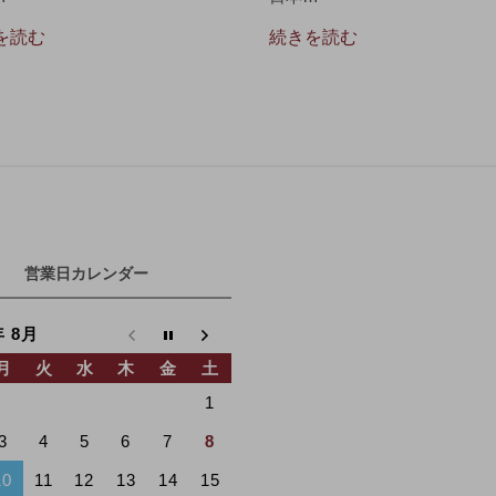
を読む
続きを読む
営業日カレンダー
年 8月
月
火
水
木
金
土
1
3
4
5
6
7
8
10
11
12
13
14
15