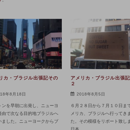
事
リカ・ブラジル出張記その
アメリカ・ブラジル出張記
２
018年8月18日
2018年8月5日
トンを早朝に出発し、ニューヨ
６月２８日から７月１０日ま
経由で次なる目的地ブラジルへ
メリカ、ブラジルへ行ってき
いました。ニューヨークからブ
た。その模様をリポート致し
…
日本…