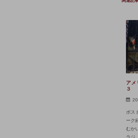
関連記
アメ
３
2
ボス
ーク
むか
ラジ