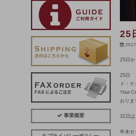
2
201
25日
25日
ド・ケ
You
おりま
事業概要
31日
年末セ