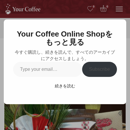
Me
0
0
ホーム
ブログ
Your Coffee Online Shopを
もっと見る
今すぐ購読し、続きを読んで、すべてのアーカイブ
にアクセスしましょう。
ブログ
Type
Subscribe
your
email…
続きを読む