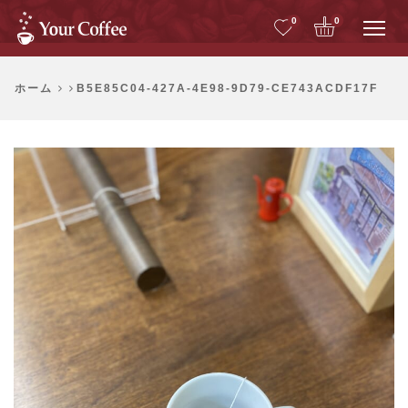
Me
0
0
ホーム
B5E85C04-427A-4E98-9D79-CE743ACDF17F