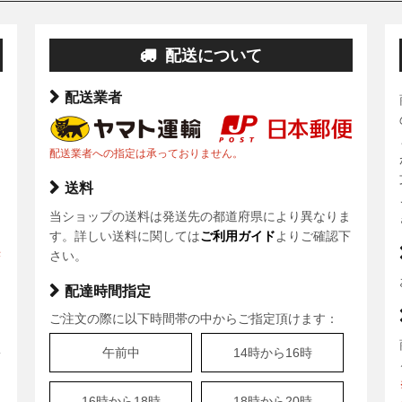
配送について
配送業者
配送業者への指定は承っておりません。
送料
当ショップの送料は発送先の都道府県により異なりま
ま
す。詳しい送料に関しては
ご利用ガイド
よりご確認下
決
さい。
配達時間指定
ご注文の際に以下時間帯の中からご指定頂けます：
、
午前中
14時から16時
安
16時から18時
18時から20時