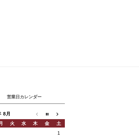
営業日カレンダー
年 8月
月
火
水
木
金
土
1