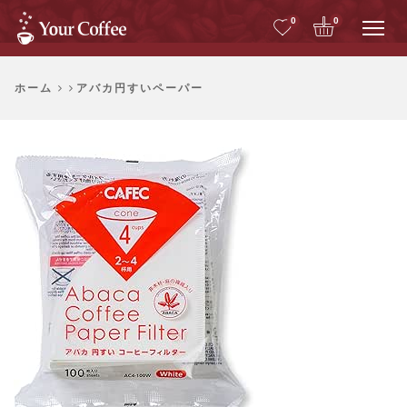
Me
0
0
ホーム
アバカ円すいペーパー