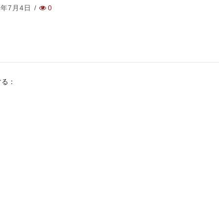
2年7月4日
/
0
する：