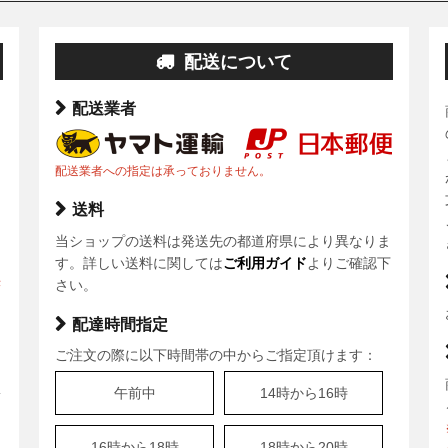
配送について
配送業者
配送業者への指定は承っておりません。
送料
当ショップの送料は発送先の都道府県により異なりま
ま
す。詳しい送料に関しては
ご利用ガイド
よりご確認下
決
さい。
配達時間指定
ご注文の際に以下時間帯の中からご指定頂けます：
、
午前中
14時から16時
安
16時から18時
18時から20時