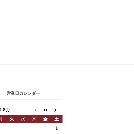
営業日カレンダー
年 8月
月
火
水
木
金
土
1