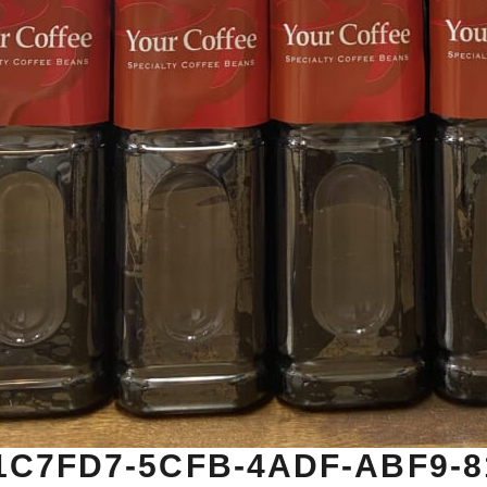
1C7FD7-5CFB-4ADF-ABF9-