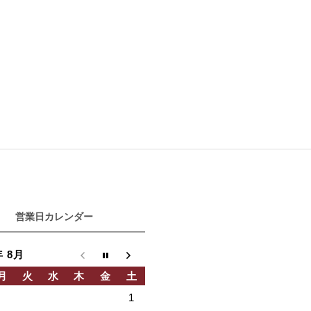
営業日カレンダー
年 8月
月
火
水
木
金
土
1