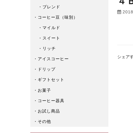
４
ブレンド
201
コーヒー豆（味別）
マイルド
スイート
リッチ
シェア
アイスコーヒー
ドリップ
ギフトセット
お菓子
コーヒー器具
お試し商品
その他