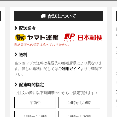
配送について
配送業者
配送業者への指定は承っておりません。
送料
当ショップの送料は発送先の都道府県により異なりま
ま
す。詳しい送料に関しては
ご利用ガイド
よりご確認下
決
さい。
配達時間指定
ご注文の際に以下時間帯の中からご指定頂けます：
、
午前中
14時から16時
安
16時から18時
18時から20時