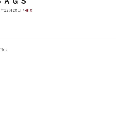
ＢＡＧＳ
8年12月20日
/
0
する：